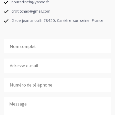
nouradineh@yahoo.fr
crdt.tchad@gmail.com
2 rue jean anouilh 78420, Carrière-sur-seine, France