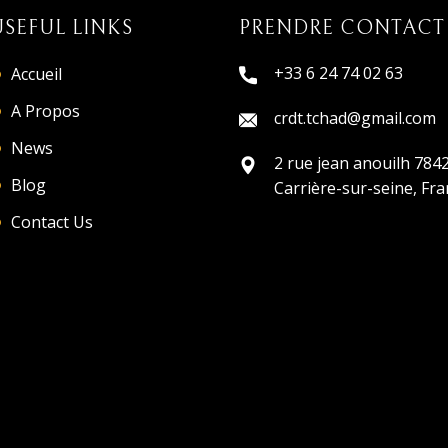
USEFUL LINKS
PRENDRE CONTACT
+33 6 24 74 02 63
Accueil
A Propos
crdt.tchad@gmail.com
News
2 rue jean anouilh 7842
Blog
Carrière-sur-seine, Fr
Contact Us