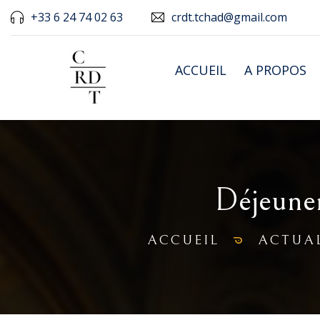
+33 6 24 74 02 63
crdt.tchad@gmail.com
ACCUEIL
A PROPOS
Déjeuner
ACCUEIL
ACTUAL