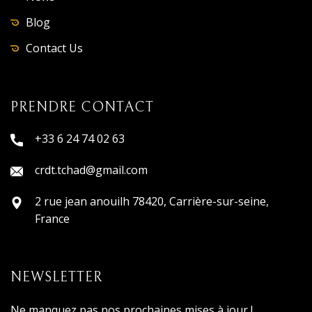
Blog
Contact Us
PRENDRE CONTACT
+33 6 24 74 02 63
crdt.tchad@gmail.com
2 rue jean anouilh 78420, Carrière-sur-seine,
France
NEWSLETTER
Ne manquez pas nos prochaines mises à jour !